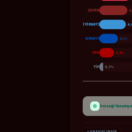
ZAFER
4
İYİ PARTİ
4,
A PARTİ
3,1%
YRP
2,4%
TİP
0,7%
🟢
Gerçeği Yansıtıy
GRAFİĞİ İNDİR