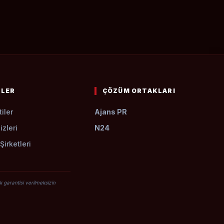
ZLER
ÇÖZÜM ORTAKLARI
iler
Ajans PR
izleri
N24
Şirketleri
k garantisi verilmeksizin