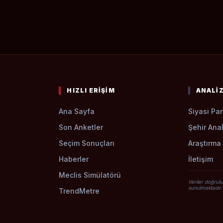
HIZLI ERIŞIM
ANALI
Ana Sayfa
Siyasi Part
Son Anketler
Şehir Anal
Seçim Sonuçları
Araştırma 
Haberler
İletişim
Meclis Simülatörü
Veriler doğrulu
sunulmaktadır.
TrendMetre