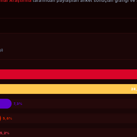
mar Araştırma
tarafından paylaşılan anket sonuçları grafiği ve 
ŞI)
28
7,3%
5,6%
5,2%