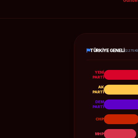
Günde
TÜRKIYE GENELI
(2.275 KI
YENİ
PARTİ
AK
PARTİ
DEM
PARTİ
CHP
MHP