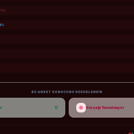
,7%
4%
BU ANKET SONUCUNU DEĞERLENDIR
0
🔴
or
Gerçeği Yansıtmıyor
E