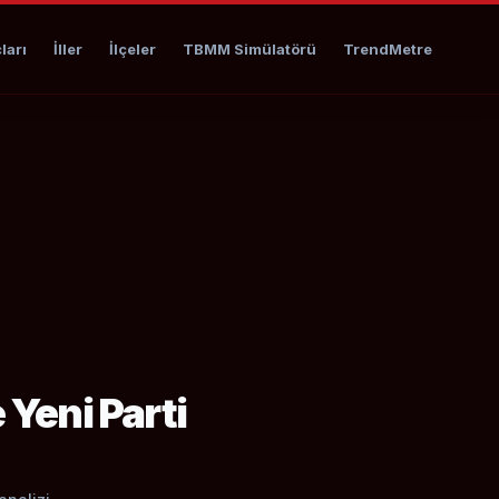
ları
İller
İlçeler
TBMM Simülatörü
TrendMetre
Yeni Parti